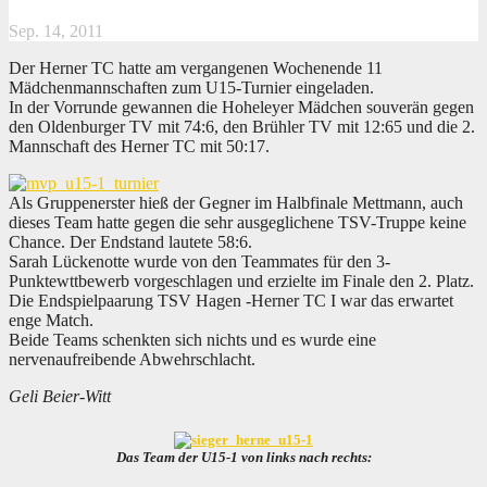
Sep. 14, 2011
Der Herner TC hatte am vergangenen Wochenende 11
Mädchenmannschaften zum U15-Turnier eingeladen.
In der Vorrunde gewannen die Hoheleyer Mädchen souverän gegen
den Oldenburger TV mit 74:6, den Brühler TV mit 12:65 und die 2.
Mannschaft des Herner TC mit 50:17.
Als Gruppenerster hieß der Gegner im Halbfinale Mettmann, auch
dieses Team hatte gegen die sehr ausgeglichene TSV-Truppe keine
Chance. Der Endstand lautete 58:6.
Sarah Lückenotte wurde von den Teammates für den 3-
Punktewttbewerb vorgeschlagen und erzielte im Finale den 2. Platz.
Die Endspielpaarung TSV Hagen -Herner TC I war das erwartet
enge Match.
Beide Teams schenkten sich nichts und es wurde eine
nervenaufreibende Abwehrschlacht.
Geli Beier-Witt
Das Team der U15-1 von links nach rechts: