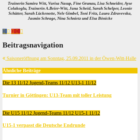
Trainerin Samira Witt, Varisa Nasup, Fine Grunau, Lisa Schneider, Ayse
Colakoglu, Trainerin A.Beier-Witt, Jana Scheid, Sarah Schelper, Leonie
Schütter, Sarah Lückenotte, Nele Gimbel, Toni Fritz, Laura Zdravevska,
Jasmin Schrage, Nina Schnietz und Elsa Bönicke
Beitragsnavigation
Saisoneröffnung am Sonntag, 25.09.2011 in der Öwen-Witt-Halle
Ähnliche Beiträge
Die 13 11/12
Jugend-Teams 11/12
U13-1 11/12
Turnier in Göttingen: U13-Team mit toller Leistung
Juni 19, 2012
Thomas Lubrich
Die U15 11/12
Jugend-Teams 11/12
U15-1 11/12
U15-1 verpasst die Deutsche Endrunde
Juni 9, 2012
Thomas Lubrich