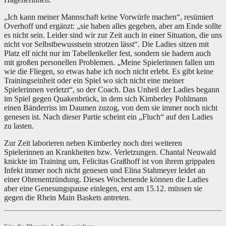
„Ich kann meiner Mannschaft keine Vorwürfe machen“, resümiert
Overhoff und ergänzt: „sie haben alles gegeben, aber am Ende sollte
es nicht sein. Leider sind wir zur Zeit auch in einer Situation, die uns
nicht vor Selbstbewusstsein strotzen lässt“. Die Ladies sitzen mit
Platz elf nicht nur im Tabellenkeller fest, sondern sie hadern auch
mit großen personellen Problemen. „Meine Spielerinnen fallen um
wie die Fliegen, so etwas habe ich noch nicht erlebt. Es gibt keine
Trainingseinheit oder ein Spiel wo sich nicht eine meiner
Spielerinnen verletzt“, so der Coach. Das Unheil der Ladies begann
im Spiel gegen Quakenbrück, in dem sich Kimberley Pohlmann
einen Bänderriss im Daumen zuzog, von dem sie immer noch nicht
genesen ist. Nach dieser Partie scheint ein „Fluch“ auf den Ladies
zu lasten.
Zur Zeit laborieren neben Kimberley noch drei weiteren
Spielerinnen an Krankheiten bzw. Verletzungen. Chantal Neuwald
knickte im Training um, Felicitas Graßhoff ist von ihrem grippalen
Infekt immer noch nicht genesen und Elina Stahmeyer leidet an
einer Ohrenentzündung. Dieses Wochenende können die Ladies
aber eine Genesungspause einlegen, erst am 15.12. müssen sie
gegen die Rhein Main Baskets antreten.