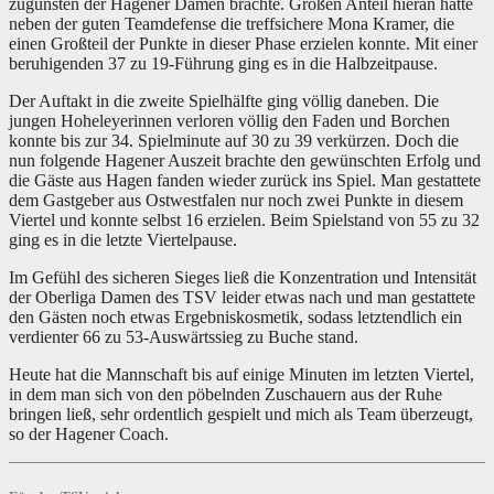
zugunsten der Hagener Damen brachte. Großen Anteil hieran hatte
neben der guten Teamdefense die treffsichere Mona Kramer, die
einen Großteil der Punkte in dieser Phase erzielen konnte. Mit einer
beruhigenden 37 zu 19-Führung ging es in die Halbzeitpause.
Der Auftakt in die zweite Spielhälfte ging völlig daneben. Die
jungen Hoheleyerinnen verloren völlig den Faden und Borchen
konnte bis zur 34. Spielminute auf 30 zu 39 verkürzen. Doch die
nun folgende Hagener Auszeit brachte den gewünschten Erfolg und
die Gäste aus Hagen fanden wieder zurück ins Spiel. Man gestattete
dem Gastgeber aus Ostwestfalen nur noch zwei Punkte in diesem
Viertel und konnte selbst 16 erzielen. Beim Spielstand von 55 zu 32
ging es in die letzte Viertelpause.
Im Gefühl des sicheren Sieges ließ die Konzentration und Intensität
der Oberliga Damen des TSV leider etwas nach und man gestattete
den Gästen noch etwas Ergebniskosmetik, sodass letztendlich ein
verdienter 66 zu 53-Auswärtssieg zu Buche stand.
Heute hat die Mannschaft bis auf einige Minuten im letzten Viertel,
in dem man sich von den pöbelnden Zuschauern aus der Ruhe
bringen ließ, sehr ordentlich gespielt und mich als Team überzeugt,
so der Hagener Coach.