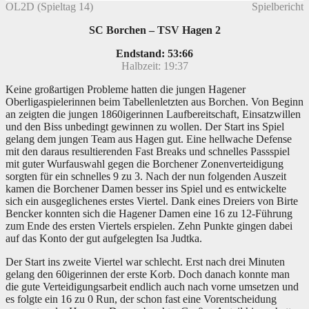
OL2D (Spieltag 14)
Spielbericht
SC Borchen – TSV Hagen 2
Endstand: 53:66
Halbzeit: 19:37
Keine großartigen Probleme hatten die jungen Hagener
Oberligaspielerinnen beim Tabellenletzten aus Borchen. Von Beginn
an zeigten die jungen 1860igerinnen Laufbereitschaft, Einsatzwillen
und den Biss unbedingt gewinnen zu wollen. Der Start ins Spiel
gelang dem jungen Team aus Hagen gut. Eine hellwache Defense
mit den daraus resultierenden Fast Breaks und schnelles Passspiel
mit guter Wurfauswahl gegen die Borchener Zonenverteidigung
sorgten für ein schnelles 9 zu 3. Nach der nun folgenden Auszeit
kamen die Borchener Damen besser ins Spiel und es entwickelte
sich ein ausgeglichenes erstes Viertel.
Dank eines Dreiers von Birte
Bencker konnten sich die Hagener Damen eine 16 zu 12-Führung
zum Ende des ersten Viertels erspielen. Zehn Punkte gingen dabei
auf das Konto der gut aufgelegten Isa Judtka.
Der Start ins zweite Viertel war schlecht. Erst nach drei Minuten
gelang den 60igerinnen der erste Korb. Doch danach konnte man
die gute Verteidigungsarbeit endlich auch nach vorne umsetzen und
es folgte ein 16 zu 0 Run, der schon fast eine Vorentscheidung