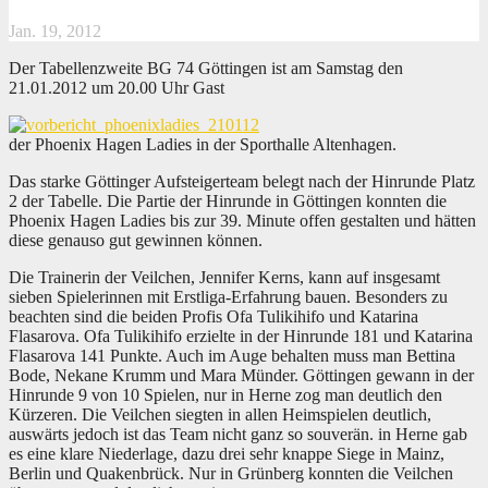
Jan. 19, 2012
Der Tabellenzweite BG 74 Göttingen ist am Samstag den
21.01.2012 um 20.00 Uhr Gast
der Phoenix Hagen Ladies in der Sporthalle Altenhagen.
Das starke Göttinger Aufsteigerteam belegt nach der Hinrunde Platz
2 der Tabelle. Die Partie der Hinrunde in Göttingen konnten die
Phoenix Hagen Ladies bis zur 39. Minute offen gestalten und hätten
diese genauso gut gewinnen können.
Die Trainerin der Veilchen, Jennifer Kerns, kann auf insgesamt
sieben Spielerinnen mit Erstliga-Erfahrung bauen. Besonders zu
beachten sind die beiden Profis Ofa Tulikihifo und Katarina
Flasarova. Ofa Tulikihifo erzielte in der Hinrunde 181 und Katarina
Flasarova 141 Punkte. Auch im Auge behalten muss man Bettina
Bode, Nekane Krumm und Mara Münder. Göttingen gewann in der
Hinrunde 9 von 10 Spielen, nur in Herne zog man deutlich den
Kürzeren. Die Veilchen siegten in allen Heimspielen deutlich,
auswärts jedoch ist das Team nicht ganz so souverän. in Herne gab
es eine klare Niederlage, dazu drei sehr knappe Siege in Mainz,
Berlin und Quakenbrück. Nur in Grünberg konnten die Veilchen