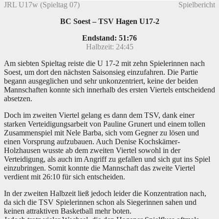
JRL U17w (Spieltag 07)
Spielbericht
BC Soest – TSV Hagen U17-2
Endstand: 51:76
Halbzeit: 24:45
Am siebten Spieltag reiste die U 17-2 mit zehn Spielerinnen nach
Soest, um dort den nächsten Saisonsieg einzufahren. Die Partie
begann ausgeglichen und sehr unkonzentriert, keine der beiden
Mannschaften konnte sich innerhalb des ersten Viertels entscheidend
absetzen.
Doch im zweiten Viertel gelang es dann dem TSV, dank einer
starken Verteidigungsarbeit von Pauline Grunert und einem tollen
Zusammenspiel mit Nele Barba, sich vom Gegner zu lösen und
einen Vorsprung aufzubauen. Auch Denise Kochskämer-
Holzhausen wusste ab dem zweiten Viertel sowohl in der
Verteidigung, als auch im Angriff zu gefallen und sich gut ins Spiel
einzubringen. Somit konnte die Mannschaft das zweite Viertel
verdient mit 26:10 für sich entscheiden.
In der zweiten Halbzeit ließ jedoch leider die Konzentration nach,
da sich die TSV Spielerinnen schon als Siegerinnen sahen und
keinen attraktiven Basketball mehr boten.