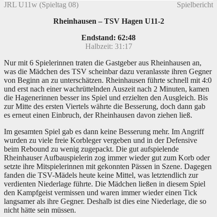
JRL U11w (Spieltag 08)
Spielbericht
Rheinhausen – TSV Hagen U11-2
Endstand: 62:48
Halbzeit: 31:17
Nur mit 6 Spielerinnen traten die Gastgeber aus Rheinhausen an,
was die Mädchen des TSV scheinbar dazu veranlasste ihren Gegner
von Beginn an zu unterschätzen. Rheinhausen führte schnell mit 4:0
und erst nach einer wachrüttelnden Auszeit nach 2 Minuten, kamen
die Hagenerinnen besser ins Spiel und erzielten den Ausgleich. Bis
zur Mitte des ersten Viertels währte die Besserung, doch dann gab
es erneut einen Einbruch, der Rheinhausen davon ziehen ließ.
Im gesamten Spiel gab es dann keine Besserung mehr. Im Angriff
wurden zu viele freie Korbleger vergeben und in der Defensive
beim Rebound zu wenig zugepackt. Die gut aufspielende
Rheinhauser Aufbauspielerin zog immer wieder gut zum Korb oder
setzte ihre Mitspielerinnen mit gekonnten Pässen in Szene. Dagegen
fanden die TSV-Mädels heute keine Mittel, was letztendlich zur
verdienten Niederlage führte. Die Mädchen ließen in diesem Spiel
den Kampfgeist vermissen und waren immer wieder einen Tick
langsamer als ihre Gegner. Deshalb ist dies eine Niederlage, die so
nicht hätte sein müssen.