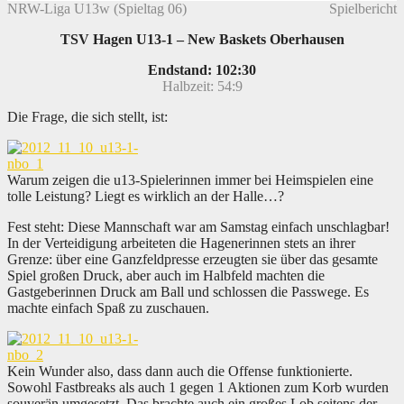
NRW-Liga U13w (Spieltag 06)
Spielbericht
TSV Hagen U13-1 – New Baskets Oberhausen
Endstand: 102:30
Halbzeit: 54:9
Die Frage, die sich stellt, ist:
Warum zeigen die u13-Spielerinnen immer bei Heimspielen eine
tolle Leistung? Liegt es wirklich an der Halle…?
Fest steht: Diese Mannschaft war am Samstag einfach unschlagbar!
In der Verteidigung arbeiteten die Hagenerinnen stets an ihrer
Grenze: über eine Ganzfeldpresse erzeugten sie über das gesamte
Spiel großen Druck, aber auch im Halbfeld machten die
Gastgeberinnen Druck am Ball und schlossen die Passwege. Es
machte einfach Spaß zu zuschauen.
Kein Wunder also, dass dann auch die Offense funktionierte.
Sowohl Fastbreaks als auch 1 gegen 1 Aktionen zum Korb wurden
souverän umgesetzt. Das brachte auch ein großes Lob seitens der