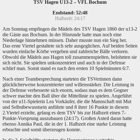
TSV Hagen U13-2 – VFL Bochum
Endstand: 52:48
Halbzeit: 24:17
Am Sonntag empfingen die Mädels des TSV Hagen 1860 der u13-2
die Gäste aus Bochum. In der Hinrunde hatte man noch eine
Niederlage hinnehmen müssen. Daher musste nun ein Sieg her.
Das erste Viertel gestaltete sich sehr ausgeglichen. Auf beiden Seiten
wurden einfache Körbe vergeben und zahlreiche Bälle verloren.
Obwohl die Mädels aus Hagen toll zusammenspielten, belohnten sie
sich nicht. Sie spielten unkonzentriert und auch in der Defense
schlief man. Somit stand es nach den ersten 10 Spielminuten 6:7.
Nach einer Teambesprechung starteten die TSVerinnen dann
glücklicherweise konzentrierter und willensstärker. Die Leistung in
der Defense verbesserte sich enorm, sodass man es dem Gegner
schwer machte den Ball über die Mittellinie zu spielen. Angeführt
von der u11-Spielerin Lea Vorkäufer, die die Mannschaft mit Mut
und Selbstbewusstsein anführte und 8 ihrer 16 Punkte in diesem
2.Viertel erzielte, gelang es dem TSV bis zur Halbzeit einen 7-
Punkte-Vorsprung auszubauen (24:17). Großen Anteil daran hatte
ebenso Annika Paul, die in der 1. Halbzeit eine starke Leistung
erbrachte und somit überzeugen konnte.