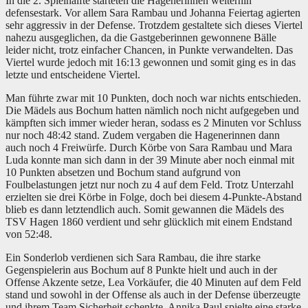
In die 2. Spielhälfte starteten die Hagenerinnen weiterhin
defensestark. Vor allem Sara Rambau und Johanna Feiertag agierten
sehr aggressiv in der Defense. Trotzdem gestaltete sich dieses Viertel
nahezu ausgeglichen, da die Gastgeberinnen gewonnene Bälle
leider nicht, trotz einfacher Chancen, in Punkte verwandelten. Das
Viertel wurde jedoch mit 16:13 gewonnen und somit ging es in das
letzte und entscheidene Viertel.
Man führte zwar mit 10 Punkten, doch noch war nichts entschieden.
Die Mädels aus Bochum hatten nämlich noch nicht aufgegeben und
kämpften sich immer wieder heran, sodass es 2 Minuten vor Schluss
nur noch 48:42 stand. Zudem vergaben die Hagenerinnen dann
auch noch 4 Freiwürfe. Durch Körbe von Sara Rambau und Mara
Luda konnte man sich dann in der 39 Minute aber noch einmal mit
10 Punkten absetzen und Bochum stand aufgrund von
Foulbelastungen jetzt nur noch zu 4 auf dem Feld. Trotz Unterzahl
erzielten sie drei Körbe in Folge, doch bei diesem 4-Punkte-Abstand
blieb es dann letztendlich auch. Somit gewannen die Mädels des
TSV Hagen 1860 verdient und sehr glücklich mit einem Endstand
von 52:48.
Ein Sonderlob verdienen sich Sara Rambau, die ihre starke
Gegenspielerin aus Bochum auf 8 Punkte hielt und auch in der
Offense Akzente setze, Lea Vorkäufer, die 40 Minuten auf dem Feld
stand und sowohl in der Offense als auch in der Defense überzeugte
und ihrem Team Sicherheit schenkte. Annika Paul spielte eine starke