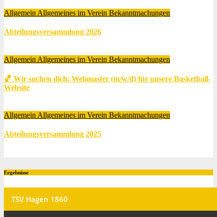
Allgemein
Allgemeines im Verein
Bekanntmachungen
Abteilungsversammlung 2026
Apr. 21, 2026
Marsha Owusu Gyamfi
Allgemein
Allgemeines im Verein
Bekanntmachungen
🏀
Wir suchen dich:
Webmaster (m/w/d) für unsere Basketball-
Website
Feb. 4, 2026
Jendrik Bolte
Allgemein
Allgemeines im Verein
Bekanntmachungen
Abteilungsversammlung 2025
Apr. 14, 2025
Jendrik Bolte
Ergebnisse