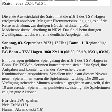
#Saison 2023-2024
,
#u16-1
Die erste Auswärtsfahrt der Saison hat die u16-1 des TSV Hagen
erfolgreich absolviert. Mit guter Elternunterstützung ging es auf die
Reise nach Bonn, zur dortigen BG, der nächsten großen
Mädchenbasketballabteilung in NRW. Das Spiel beim dortigen
Zweitliganachwuchs war eine deutliche Angelegenheit.
Sonntag, 03. September 2023 | 12 Uhr | Bonn | 1. Regionalliga
u16w
BG Bonn – TSV Hagen 1860 22:110 (08:30, 06:19, 05:31, 03:30)
Ein überlegen geführtes Spiel gelang der u16-1 des TSV Hagen in
Bonn. Die TSV-Spielerinnen konzentrierten sich auf ihr Spiel, ihre
Aufgaben und konnten wie in der Vorwoche diverse
Kombinationen ausprobieren. Vor allem für die auf diesem Niveau
neuen Spielerinnen waren die Spielminuten wichtig. Die 200 zur
Verfügung stehenden Minuten wurden ausgeglichen ausgeteilt, 6 der
10 anwesenden Spielerinnen punkteten zweistellig, alle Spielerinnen
zeigten gute Aktionen.
Für den TSV spielten
:
Nele Erfeld (15)
Hannah Abramowski (16)