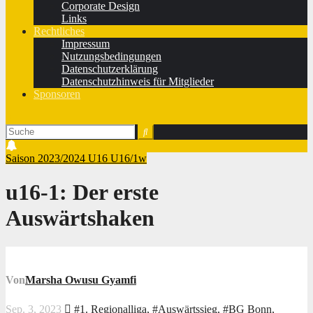
Corporate Design
Links
Rechtliches
Impressum
Nutzungsbedingungen
Datenschutzerklärung
Datenschutzhinweis für Mitglieder
Sponsoren
Saison 2023/2024
U16
U16/1w
u16-1: Der erste
Auswärtshaken
Von
Marsha Owusu Gyamfi
Sep. 3, 2023
#1. Regionalliga
,
#Auswärtssieg
,
#BG Bonn
,