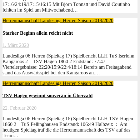
17:16/24:19/17:15/16:15 Mit Björn Tonnätt und David Coutinho
fehlten im Spiel am Mittwochabend…
Herrenmannschaft
Landesliga Herren
Saison 2019/2020
Starker Beginn allein reicht nicht
1. März 2020
Landesliga 06 Herren (Spieltag 17) Spielbericht LLH TuS Iserlohn
Kangaroos 2 – TSV Hagen 1860 2 Endstand: 77:47
Viertelergebnisse: 22:20/15:9/22:4/18:14 Bereits am Freitagabend
stand das Auswärtsspiel bei den Kangaroos an.…
Herrenmannschaft
Landesliga Herren
Saison 2019/2020
TSV Hagen gewinnt souverän in Überzahl
22. Februar 2020
Landesliga 06 Herren (Spieltag 16) Spielbericht LLH TSV Hagen
1860 2 – TuS Fellinghausen Endstand: 106:49 Halbzeit: -:- Am
heutigen Spieltag traf die die Herrenmannschaft des TSV auf das
Team…