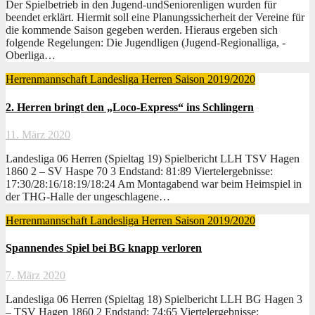
Der Spielbetrieb in den Jugend-undSeniorenligen wurden für
beendet erklärt. Hiermit soll eine Planungssicherheit der Vereine für
die kommende Saison gegeben werden. Hieraus ergeben sich
folgende Regelungen: Die Jugendligen (Jugend-Regionalliga, -
Oberliga…
Herrenmannschaft
Landesliga Herren
Saison 2019/2020
2. Herren bringt den „Loco-Express“ ins Schlingern
11. März 2020
Landesliga 06 Herren (Spieltag 19) Spielbericht LLH TSV Hagen
1860 2 – SV Haspe 70 3 Endstand: 81:89 Viertelergebnisse:
17:30/28:16/18:19/18:24 Am Montagabend war beim Heimspiel in
der THG-Halle der ungeschlagene…
Herrenmannschaft
Landesliga Herren
Saison 2019/2020
Spannendes Spiel bei BG knapp verloren
7. März 2020
Landesliga 06 Herren (Spieltag 18) Spielbericht LLH BG Hagen 3
– TSV Hagen 1860 2 Endstand: 74:65 Viertelergebnisse: