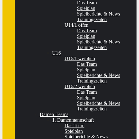
Das Team
Spielplan
Spielberichte & News
Trainingszeiten
U14/1 offen
Das Team
Spielplan
Spielberichte & News
Trainingszeiten
U16
U16/1 weiblich
Das Team
Spielplan
Spielberichte & News
Trainingszeiten
U16/2 weiblich
Das Team
Spielplan
Spielberichte & News
Trainingszeiten
Damen-Teams
1. Damenmannschaft
Das Team
Spielplan
Spielberichte & News