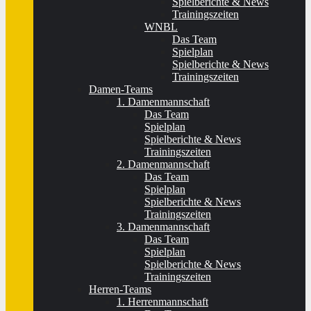
Spielberichte & News
Trainingszeiten
WNBL
Das Team
Spielplan
Spielberichte & News
Trainingszeiten
Damen-Teams
1. Damenmannschaft
Das Team
Spielplan
Spielberichte & News
Trainingszeiten
2. Damenmannschaft
Das Team
Spielplan
Spielberichte & News
Trainingszeiten
3. Damenmannschaft
Das Team
Spielplan
Spielberichte & News
Trainingszeiten
Herren-Teams
1. Herrenmannschaft