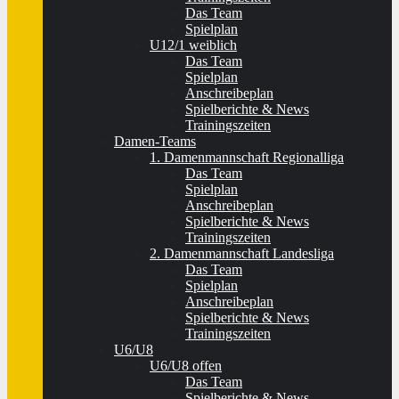
Das Team
Spielplan
U12/1 weiblich
Das Team
Spielplan
Anschreibeplan
Spielberichte & News
Trainingszeiten
Damen-Teams
1. Damenmannschaft Regionalliga
Das Team
Spielplan
Anschreibeplan
Spielberichte & News
Trainingszeiten
2. Damenmannschaft Landesliga
Das Team
Spielplan
Anschreibeplan
Spielberichte & News
Trainingszeiten
U6/U8
U6/U8 offen
Das Team
Spielberichte & News