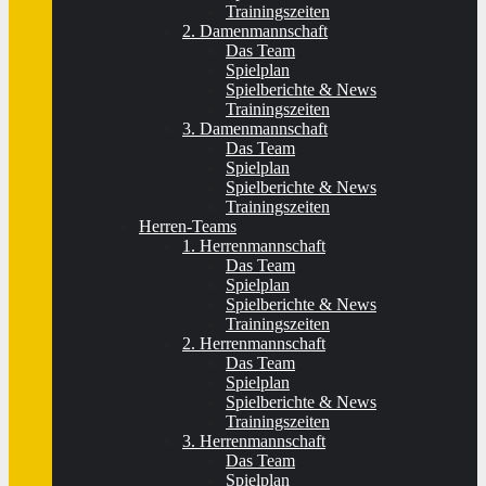
Trainingszeiten
2. Damenmannschaft
Das Team
Spielplan
Spielberichte & News
Trainingszeiten
3. Damenmannschaft
Das Team
Spielplan
Spielberichte & News
Trainingszeiten
Herren-Teams
1. Herrenmannschaft
Das Team
Spielplan
Spielberichte & News
Trainingszeiten
2. Herrenmannschaft
Das Team
Spielplan
Spielberichte & News
Trainingszeiten
3. Herrenmannschaft
Das Team
Spielplan