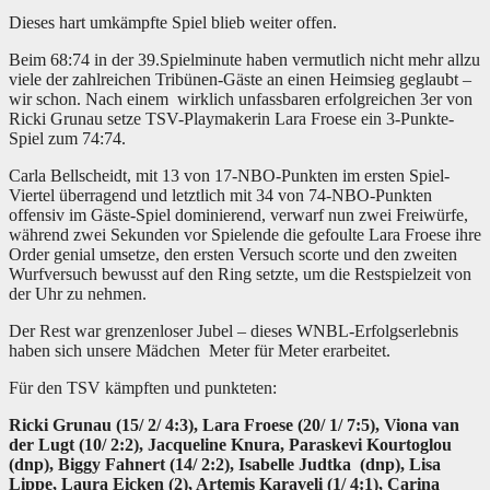
Dieses hart umkämpfte Spiel blieb weiter offen.
Beim 68:74 in der 39.Spielminute haben vermutlich nicht mehr allzu
viele der zahlreichen Tribünen-Gäste an einen Heimsieg geglaubt –
wir schon. Nach einem wirklich unfassbaren erfolgreichen 3er von
Ricki Grunau setze TSV-Playmakerin Lara Froese ein 3-Punkte-
Spiel zum 74:74.
Carla Bellscheidt, mit 13 von 17-NBO-Punkten im ersten Spiel-
Viertel überragend und letztlich mit 34 von 74-NBO-Punkten
offensiv im Gäste-Spiel dominierend, verwarf nun zwei Freiwürfe,
während zwei Sekunden vor Spielende die gefoulte Lara Froese ihre
Order genial umsetze, den ersten Versuch scorte und den zweiten
Wurfversuch bewusst auf den Ring setzte, um die Restspielzeit von
der Uhr zu nehmen.
Der Rest war grenzenloser Jubel – dieses WNBL-Erfolgserlebnis
haben sich unsere Mädchen Meter für Meter erarbeitet.
Für den TSV kämpften und punkteten:
Ricki Grunau (15/ 2/ 4:3), Lara Froese (20/ 1/ 7:5), Viona van
der Lugt (10/ 2:2), Jacqueline Knura, Paraskevi Kourtoglou
(dnp), Biggy Fahnert (14/ 2:2), Isabelle Judtka (dnp), Lisa
Lippe, Laura Eicken (2), Artemis Karaveli (1/ 4:1), Carina