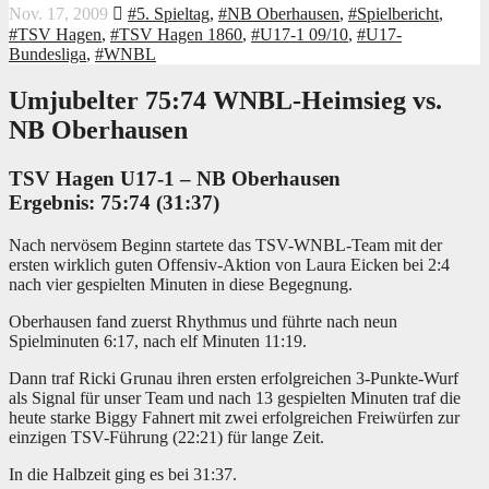
Nov. 17, 2009
#5. Spieltag
,
#NB Oberhausen
,
#Spielbericht
,
#TSV Hagen
,
#TSV Hagen 1860
,
#U17-1 09/10
,
#U17-
Bundesliga
,
#WNBL
Umjubelter 75:74 WNBL-Heimsieg vs.
NB Oberhausen
TSV Hagen U17-1 – NB Oberhausen
Ergebnis: 75:74 (31:37)
Nach nervösem Beginn startete das TSV-WNBL-Team mit der
ersten wirklich guten Offensiv-Aktion von Laura Eicken bei 2:4
nach vier gespielten Minuten in diese Begegnung.
Oberhausen fand zuerst Rhythmus und führte nach neun
Spielminuten 6:17, nach elf Minuten 11:19.
Dann traf Ricki Grunau ihren ersten erfolgreichen 3-Punkte-Wurf
als Signal für unser Team und nach 13 gespielten Minuten traf die
heute starke Biggy Fahnert mit zwei erfolgreichen Freiwürfen zur
einzigen TSV-Führung (22:21) für lange Zeit.
In die Halbzeit ging es bei 31:37.