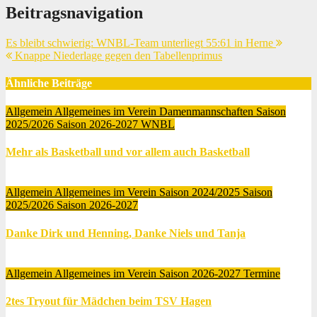
Beitragsnavigation
Es bleibt schwierig: WNBL-Team unterliegt 55:61 in Herne
Knappe Niederlage gegen den Tabellenprimus
Ähnliche Beiträge
Allgemein
Allgemeines im Verein
Damenmannschaften
Saison
2025/2026
Saison 2026-2027
WNBL
Mehr als Basketball und vor allem auch Basketball
Juli 9, 2026
Marsha Owusu Gyamfi
Allgemein
Allgemeines im Verein
Saison 2024/2025
Saison
2025/2026
Saison 2026-2027
Danke Dirk und Henning, Danke Niels und Tanja
Juli 6, 2026
Marsha Owusu Gyamfi
Allgemein
Allgemeines im Verein
Saison 2026-2027
Termine
2tes Tryout für Mädchen beim TSV Hagen