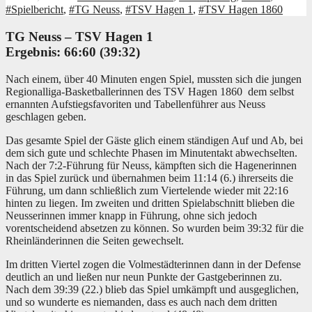
#Spielbericht
,
#TG Neuss
,
#TSV Hagen 1
,
#TSV Hagen 1860
TG Neuss – T
SV Hagen
1
Ergebnis: 66:60 (39:32)
Nach einem, über 40 Minuten engen Spiel, mussten sich die jungen
Regionalliga-Basketballerinnen des TSV Hagen 1860 dem selbst
ernannten Aufstiegsfavoriten und Tabellenführer aus Neuss
geschlagen geben.
Das gesamte Spiel der Gäste glich einem ständigen Auf und Ab, bei
dem sich gute und schlechte Phasen im Minutentakt abwechselten.
Nach der 7:2-Führung für Neuss, kämpften sich die Hagenerinnen
in das Spiel zurück und übernahmen beim 11:14 (6.) ihrerseits die
Führung, um dann schließlich zum Viertelende wieder mit 22:16
hinten zu liegen. Im zweiten und dritten Spielabschnitt blieben die
Neusserinnen immer knapp in Führung, ohne sich jedoch
vorentscheidend absetzen zu können. So wurden beim 39:32 für die
Rheinländerinnen die Seiten gewechselt.
Im dritten Viertel zogen die Volmestädterinnen dann in der Defense
deutlich an und ließen nur neun Punkte der Gastgeberinnen zu.
Nach dem 39:39 (22.) blieb das Spiel umkämpft und ausgeglichen,
und so wunderte es niemanden, dass es auch nach dem dritten