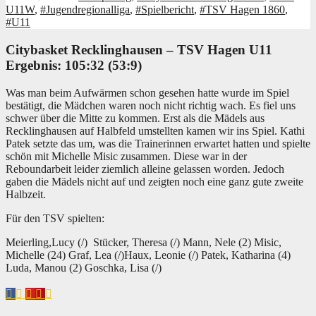
U11W
,
#Jugendregionalliga
,
#Spielbericht
,
#TSV Hagen 1860
,
#U11
Citybasket Recklinghausen – T
SV Hagen U11
Ergebnis: 105:32 (53:9)
Was man beim Aufwärmen schon gesehen hatte wurde im Spiel
bestätigt, die Mädchen waren noch nicht richtig wach. Es fiel uns
schwer über die Mitte zu kommen. Erst als die Mädels aus
Recklinghausen auf Halbfeld umstellten kamen wir ins Spiel. Kathi
Patek setzte das um, was die Trainerinnen erwartet hatten und spielte
schön mit Michelle Misic zusammen. Diese war in der
Reboundarbeit leider ziemlich alleine gelassen worden. Jedoch
gaben die Mädels nicht auf und zeigten noch eine ganz gute zweite
Halbzeit.
Für den TSV spielten:
Meierling,Lucy (/) Stücker, Theresa (/) Mann, Nele (2) Misic,
Michelle (24) Graf, Lea (/)Haux, Leonie (/) Patek, Katharina (4)
Luda, Manou (2) Goschka, Lisa (/)