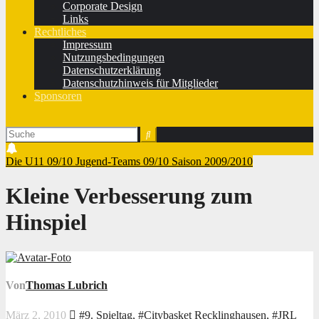
Corporate Design
Links
Rechtliches
Impressum
Nutzungsbedingungen
Datenschutzerklärung
Datenschutzhinweis für Mitglieder
Sponsoren
Die U11 09/10
Jugend-Teams 09/10
Saison 2009/2010
Kleine Verbesserung zum
Hinspiel
Von
Thomas Lubrich
März 2, 2010
#9. Spieltag
,
#Citybasket Recklinghausen
,
#JRL