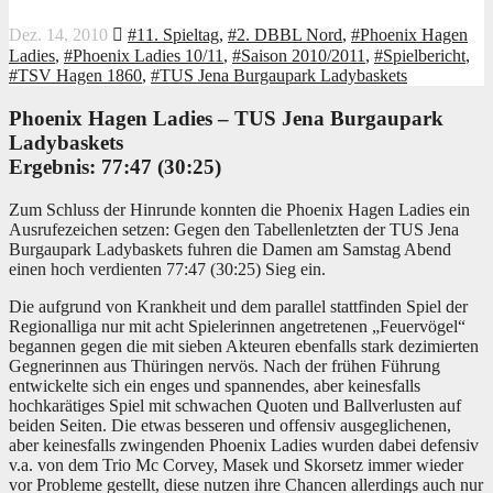
Dez. 14, 2010
#11. Spieltag
,
#2. DBBL Nord
,
#Phoenix Hagen
Ladies
,
#Phoenix Ladies 10/11
,
#Saison 2010/2011
,
#Spielbericht
,
#TSV Hagen 1860
,
#TUS Jena Burgaupark Ladybaskets
Phoenix Hagen Ladies – TUS Jena Burgaupark
Ladybaskets
Ergebnis: 77:47 (30:25)
Zum Schluss der Hinrunde konnten die Phoenix Hagen Ladies ein
Ausrufezeichen setzen: Gegen den Tabellenletzten der TUS Jena
Burgaupark Ladybaskets fuhren die Damen am Samstag Abend
einen hoch verdienten 77:47 (30:25) Sieg ein.
Die aufgrund von Krankheit und dem parallel stattfinden Spiel der
Regionalliga nur mit acht Spielerinnen angetretenen „Feuervögel“
begannen gegen die mit sieben Akteuren ebenfalls stark dezimierten
Gegnerinnen aus Thüringen nervös. Nach der frühen Führung
entwickelte sich ein enges und spannendes, aber keinesfalls
hochkarätiges Spiel mit schwachen Quoten und Ballverlusten auf
beiden Seiten. Die etwas besseren und offensiv ausgeglichenen,
aber keinesfalls zwingenden Phoenix Ladies wurden dabei defensiv
v.a. von dem Trio Mc Corvey, Masek und Skorsetz immer wieder
vor Probleme gestellt, diese nutzen ihre Chancen allerdings auch nur