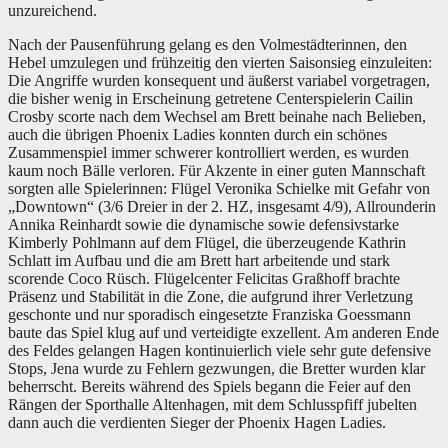
unzureichend.
Nach der Pausenführung gelang es den Volmestädterinnen, den
Hebel umzulegen und frühzeitig den vierten Saisonsieg einzuleiten:
Die Angriffe wurden konsequent und äußerst variabel vorgetragen,
die bisher wenig in Erscheinung getretene Centerspielerin Cailin
Crosby scorte nach dem Wechsel am Brett beinahe nach Belieben,
auch die übrigen Phoenix Ladies konnten durch ein schönes
Zusammenspiel immer schwerer kontrolliert werden, es wurden
kaum noch Bälle verloren. Für Akzente in einer guten Mannschaft
sorgten alle Spielerinnen: Flügel Veronika Schielke mit Gefahr von
„Downtown“ (3/6 Dreier in der 2. HZ, insgesamt 4/9), Allrounderin
Annika Reinhardt sowie die dynamische sowie defensivstarke
Kimberly Pohlmann auf dem Flügel, die überzeugende Kathrin
Schlatt im Aufbau und die am Brett hart arbeitende und stark
scorende Coco Rüsch. Flügelcenter Felicitas Graßhoff brachte
Präsenz und Stabilität in die Zone, die aufgrund ihrer Verletzung
geschonte und nur sporadisch eingesetzte Franziska Goessmann
baute das Spiel klug auf und verteidigte exzellent. Am anderen Ende
des Feldes gelangen Hagen kontinuierlich viele sehr gute defensive
Stops, Jena wurde zu Fehlern gezwungen, die Bretter wurden klar
beherrscht. Bereits während des Spiels begann die Feier auf den
Rängen der Sporthalle Altenhagen, mit dem Schlusspfiff jubelten
dann auch die verdienten Sieger der Phoenix Hagen Ladies.