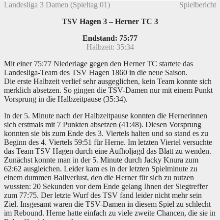
Landesliga 3 Damen (Spieltag 01)
Spielbericht
TSV Hagen 3 – Herner TC 3
Endstand: 75:77
Halbzeit: 35:34
Mit einer 75:77 Niederlage gegen den Herner TC startete das
Landesliga-Team des TSV Hagen 1860 in die neue Saison.
Die erste Halbzeit verlief sehr ausgeglichen, kein Team konnte sich
merklich absetzen. So gingen die TSV-Damen nur mit einem Punkt
Vorsprung in die Halbzeitpause (35:34).
In der 5. Minute nach der Halbzeitpause konnten die Hernerinnen
sich erstmals mit 7 Punkten absetzen (41:48). Diesen Vorsprung
konnten sie bis zum Ende des 3. Viertels halten und so stand es zu
Beginn des 4. Viertels 59:51 für Herne. Im letzten Viertel versuchte
das Team TSV Hagen durch eine Aufholjagd das Blatt zu wenden.
Zunächst konnte man in der 5. Minute durch Jacky Knura zum
62:62 ausgleichen. Leider kam es in der letzten Spielminute zu
einem dummen Ballverlust, den die Herner für sich zu nutzen
wussten: 20 Sekunden vor dem Ende gelang Ihnen der Siegtreffer
zum 77:75. Der letzte Wurf des TSV fand leider nicht mehr sein
Ziel. Insgesamt waren die TSV-Damen in diesem Spiel zu schlecht
im Rebound. Herne hatte einfach zu viele zweite Chancen, die sie in