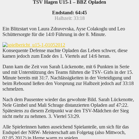
TSV Hagen U15-1 – BBZ Opladen
Endstand: 64:45
Halbzeit: 33:18
Ein Blitzstart von Laura Zdravevska, Ayse Colakoglu und Leo
Schüttersorgte für die 14:0 Führung in der 8. Minute.
Konsequente Defense machte Opladen das Leben schwer, diese
kamen jedoch zum Ende des 1. Viertels auf 14:6 heran.
Dann kam die Zeit von Sarah Lückenotte, mit 6 Punkten in Serie
und mit Unterstützung des Teams führten die TSV- Girls in der 15.
Minute bereits mit 31:7. Nachlässigkeiten in der Verteidigung und
beim Rebound ließen den Vorsprung zur Halbzeit jedoch auf 33:18
schmelzen.
Nach dem Pausentee wieder das gewohnte Bild. Sarah Lückenotte,
Nele Gimbel und Mali Schrage distanzierten Opladen auf 47:22.
Spätestens zu diesem Zeitpunkt war den TSV-Mädchen der Sieg
nicht mehr zu nehmen. 3. Viertel 53:29.
Alle Spielerinnen hatten auseichend Spielanteile, um sich für das
Endspiel der NRW- Meisterschaft am Folgetag (also Mittwoch,
02.05.2012) in Herne warm zu spielen.