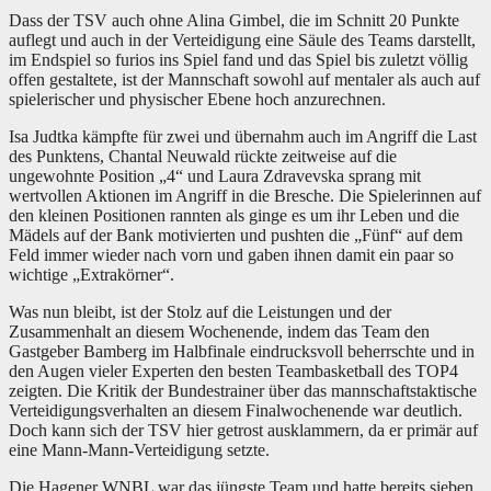
Dass der TSV auch ohne Alina Gimbel, die im Schnitt 20 Punkte
auflegt und auch in der Verteidigung eine Säule des Teams darstellt,
im Endspiel so furios ins Spiel fand und das Spiel bis zuletzt völlig
offen gestaltete, ist der Mannschaft sowohl auf mentaler als auch auf
spielerischer und physischer Ebene hoch anzurechnen.
Isa Judtka kämpfte für zwei und übernahm auch im Angriff die Last
des Punktens, Chantal Neuwald rückte zeitweise auf die
ungewohnte Position „4“ und Laura Zdravevska sprang mit
wertvollen Aktionen im Angriff in die Bresche. Die Spielerinnen auf
den kleinen Positionen rannten als ginge es um ihr Leben und die
Mädels auf der Bank motivierten und pushten die „Fünf“ auf dem
Feld immer wieder nach vorn und gaben ihnen damit ein paar so
wichtige „Extrakörner“.
Was nun bleibt, ist der Stolz auf die Leistungen und der
Zusammenhalt an diesem Wochenende, indem das Team den
Gastgeber Bamberg im Halbfinale eindrucksvoll beherrschte und in
den Augen vieler Experten den besten Teambasketball des TOP4
zeigten. Die Kritik der Bundestrainer über das mannschaftstaktische
Verteidigungsverhalten an diesem Finalwochenende war deutlich.
Doch kann sich der TSV hier getrost ausklammern, da er primär auf
eine Mann-Mann-Verteidigung setzte.
Die Hagener WNBL war das jüngste Team und hatte bereits sieben