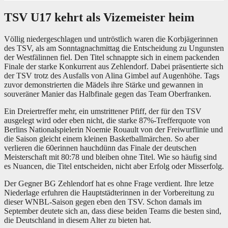
TSV U17 kehrt als Vizemeister heim
Völlig niedergeschlagen und untröstlich waren die Korbjägerinnen
des TSV, als am Sonntagnachmittag die Entscheidung zu Ungunsten
der Westfälinnen fiel. Den Titel schnappte sich in einem packenden
Finale der starke Konkurrent aus Zehlendorf. Dabei präsentierte sich
der TSV trotz des Ausfalls von Alina Gimbel auf Augenhöhe. Tags
zuvor demonstrierten die Mädels ihre Stärke und gewannen in
souveräner Manier das Halbfinale gegen das Team Oberfranken.
Ein Dreiertreffer mehr, ein umstrittener Pfiff, der für den TSV
ausgelegt wird oder eben nicht, die starke 87%-Trefferquote von
Berlins Nationalspielerin Noemie Rouault von der Freiwurflinie und
die Saison gleicht einem kleinen Basketballmärchen. So aber
verlieren die 60erinnen hauchdünn das Finale der deutschen
Meisterschaft mit 80:78 und bleiben ohne Titel. Wie so häufig sind
es Nuancen, die Titel entscheiden, nicht aber Erfolg oder Misserfolg.
Der Gegner BG Zehlendorf hat es ohne Frage verdient. Ihre letze
Niederlage erfuhren die Hauptstädterinnen in der Vorbereitung zu
dieser WNBL-Saison gegen eben den TSV. Schon damals im
September deutete sich an, dass diese beiden Teams die besten sind,
die Deutschland in diesem Alter zu bieten hat.