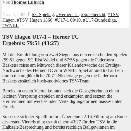
Von
Thomas Lubrich
Nov. 1, 2009
#3. Spieltag
,
#Herner TC
,
#Spielbericht
,
#TSV
Hagen
,
#TSV Hagen 1860
,
#U17-1 09/10
,
#U17-Bundesliga
,
#WNBL
TSV Hagen U17-1 –
Herner TC
Ergebnis: 79
:51
(43:27)
Mit der Empfehlung von zwei Siegen aus den ersten beiden Spielen
(59:51 gegen SC Rist Wedel und 67:55 gegen die Paderborn
Baskets) reiste am Mittwoch dieser Kalenderwoche der Erstliga-
Nachwuchs des Herner TC zum WNBL-Spiel an und traf auf ein
durch die unglückliche 70:71-Niederlage gegen die Paderborn
Baskets zusätzlich hoch-motiviertes TSV-Team.
Bereits im ersten Viertel konnten sich die Gastgeberinnen einen
leichten Vorsprung erspielen und erkämpfen und setzten die
Hernerinnen mit wechselnden Verteidigungsformen massiv unter
Druck.
So setzte sich der Spielfilm fort. Über eine 22:16-Führung am Ende
des ersten Viertels ging es mit einem 43:27 für den TSV in die
Halbzeit-Besprechung und bereits reichlich Ballgewinnen im