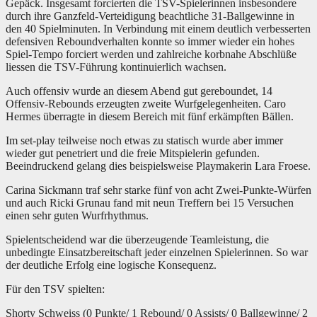
Gepäck. Insgesamt forcierten die TSV-Spielerinnen insbesondere
durch ihre Ganzfeld-Verteidigung beachtliche 31-Ballgewinne in
den 40 Spielminuten. In Verbindung mit einem deutlich verbesserten
defensiven Reboundverhalten konnte so immer wieder ein hohes
Spiel-Tempo forciert werden und zahlreiche korbnahe Abschlüße
liessen die TSV-Führung kontinuierlich wachsen.
Auch offensiv wurde an diesem Abend gut gereboundet, 14
Offensiv-Rebounds erzeugten zweite Wurfgelegenheiten. Caro
Hermes überragte in diesem Bereich mit fünf erkämpften Bällen.
Im set-play teilweise noch etwas zu statisch wurde aber immer
wieder gut penetriert und die freie Mitspielerin gefunden.
Beeindruckend gelang dies beispielsweise Playmakerin Lara Froese.
Carina Sickmann traf sehr starke fünf von acht Zwei-Punkte-Würfen
und auch Ricki Grunau fand mit neun Treffern bei 15 Versuchen
einen sehr guten Wurfrhythmus.
Spielentscheidend war die überzeugende Teamleistung, die
unbedingte Einsatzbereitschaft jeder einzelnen Spielerinnen. So war
der deutliche Erfolg eine logische Konsequenz.
Für den TSV spielten:
Shorty Schweiss (0 Punkte/ 1 Rebound/ 0 Assists/ 0 Ballgewinne/ 2