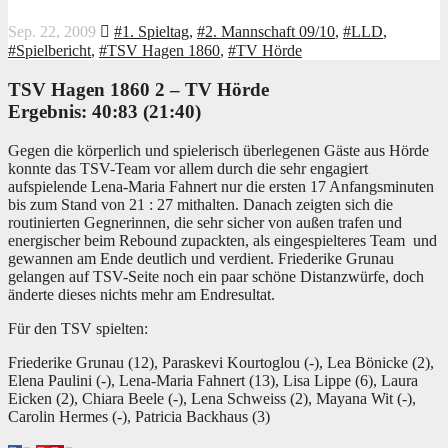
Sep. 22, 2009
#1. Spieltag
,
#2. Mannschaft 09/10
,
#LLD
,
#Spielbericht
,
#TSV Hagen 1860
,
#TV Hörde
TSV Hagen 1860 2 –
TV Hörde
Ergebnis: 40:83 (21:40)
Gegen die körperlich und spielerisch überlegenen Gäste aus Hörde
konnte das TSV-Team vor allem durch die sehr engagiert
aufspielende Lena-Maria Fahnert nur die ersten 17 Anfangsminuten
bis zum Stand von 21 : 27 mithalten. Danach zeigten sich die
routinierten Gegnerinnen,
die sehr sicher von außen trafen und
energischer beim Rebound zupackten, als eingespielteres Team und
gewannen am Ende deutlich und verdient. Friederike Grunau
gelangen auf TSV-Seite noch ein paar schöne Distanzwürfe, doch
änderte dieses nichts mehr am Endresultat.
Für den TSV spielten:
Friederike Grunau (12), Paraskevi Kourtoglou (-), Lea Bönicke (2),
Elena Paulini (-), Lena-Maria Fahnert (13), Lisa Lippe (6), Laura
Eicken (2), Chiara Beele (-), Lena Schweiss (2), Mayana Wit (-),
Carolin Hermes (-), Patricia Backhaus (3)