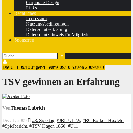
Corporate Design
Links
Rechtliches
Impressum
Nutzungsbedingungen
Datenschutzerklärung
Datenschutzhinweis für Mitglieder
Sponsoren
Die U11 09/10
Jugend-Teams 09/10
Saison 2009/2010
TSV gewinnen an Erfahrung
Von
Thomas Lubrich
Dez. 1, 2009
#3. Spieltag
,
#JRL U11W
,
#RC Borken-Hoxfeld
,
#Spielbericht
,
#TSV Hagen 1860
,
#U11