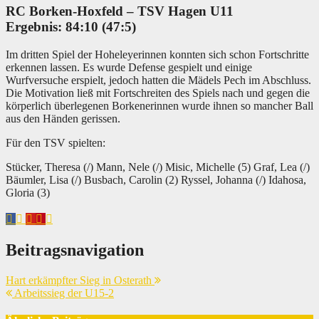
RC Borken-Hoxfeld
– TSV Hagen U11
Ergebnis: 84:10 (47:5)
Im dritten Spiel der Hoheleyerinnen konnten sich schon Fortschritte
erkennen lassen. Es wurde Defense gespielt und einige
Wurfversuche erspielt, jedoch hatten die Mädels Pech im Abschluss.
Die Motivation ließ mit Fortschreiten des Spiels nach und gegen die
körperlich überlegenen Borkenerinnen wurde ihnen so mancher Ball
aus den Händen gerissen.
Für den TSV spielten:
Stücker, Theresa (/) Mann, Nele (/) Misic, Michelle (5) Graf, Lea (/)
Bäumler, Lisa (/) Busbach, Carolin (2) Ryssel, Johanna (/) Idahosa,
Gloria (3)
Beitragsnavigation
Hart erkämpfter Sieg in Osterath
Arbeitssieg der U15-2