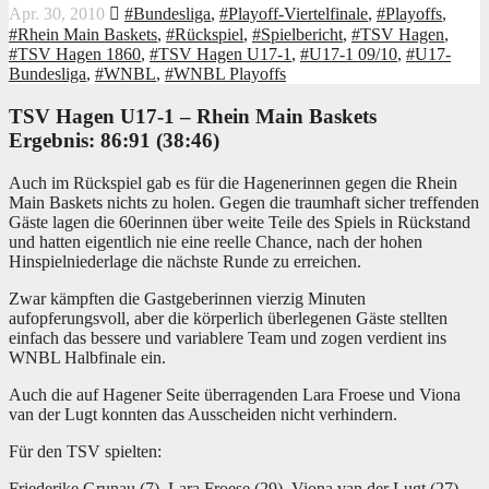
Apr. 30, 2010
#Bundesliga
,
#Playoff-Viertelfinale
,
#Playoffs
,
#Rhein Main Baskets
,
#Rückspiel
,
#Spielbericht
,
#TSV Hagen
,
#TSV Hagen 1860
,
#TSV Hagen U17-1
,
#U17-1 09/10
,
#U17-
Bundesliga
,
#WNBL
,
#WNBL Playoffs
TSV Hagen U17-1 – Rhein Main Baskets
Ergebnis: 86:91 (38:46)
Auch im Rückspiel gab es für die Hagenerinnen gegen die Rhein
Main Baskets nichts zu holen. Gegen die traumhaft sicher treffenden
Gäste lagen die 60erinnen über weite Teile des Spiels in Rückstand
und hatten eigentlich nie eine reelle Chance, nach der hohen
Hinspielniederlage die nächste Runde zu erreichen.
Zwar kämpften die Gastgeberinnen vierzig Minuten
aufopferungsvoll, aber die körperlich überlegenen Gäste stellten
einfach das bessere und variablere Team und zogen verdient ins
WNBL Halbfinale ein.
Auch die auf Hagener Seite überragenden Lara Froese und Viona
van der Lugt konnten das Ausscheiden nicht verhindern.
Für den TSV spielten:
Friederike Grunau (7), Lara Froese (29), Viona van der Lugt (27),