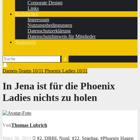
Corporate Design
Links
Rechtliches
Impressum
Nutzungsbedingungen
Datenschutzerklärung
Datenschutzhinweis für Mitglieder
Sponsoren
Damen-Teams 10/11
Phoenix Ladies 10/11
In Jena ist für die Phoenix
Ladies nichts zu holen
Von
Thomas Lubrich
März 30, 2011
#2. DBBL Nord
,
#22. Spieltag
,
#Phoenix Hagen