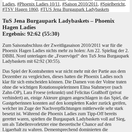
Ladies
,
#Phoenix Ladies 10/11
,
#Saison 2010/2011
,
#Spielbericht
,
#TSV Hagen 1860
,
#TUS Jena Burgaupark Ladybaskets
TuS Jena Burgaupark Ladybaskets – Phoenix
Hagen Ladies
Ergebnis: 92:62 (55:30)
Zum Saisonabschluss der Zweitligasaison 2010/2011 war für die
Phoenix Hagen Ladies nichts mehr zu holen: Am 22. Spieltag der 2.
DBBL Nord unterlagen die „Feuervögel“ den TuS Jena Burgaupark
Ladybaskets mit 62:92 (30:55).
Das Spiel der Kontrahenten war nicht mehr mit der Partie aus dem
Dezember zu vergleichen, dieses hatten die Phoenix Ladies noch
klar für sich entscheiden können. Die Damen von der Volme traten
ohne die wichtigen Rotationsspielerinnen Elina Stahmeyer (nach
Zahn-OP), Lara Froese (erkrankt) und Felicitas Graßhoff (privat
verhindert) an, einige Akteure gingen angeschlagen in das Spiel, die
Gastgeberinnen konnten auf den kompletten Kader zurück greifen,
welcher im Zuge der Nachverpflichtungen mittlerweile sehr stark
besetzt ist. Während die Phoenix Ladies zum Tipp-Off bereits
gerettet waren, spielten die Burgaupark Ladybaskets voll auf Sieg,
um als Tabellenvorletzter eine theoretische Chance auf den
Ligaerhalt zu wahren. Dementsprechend dominierten die