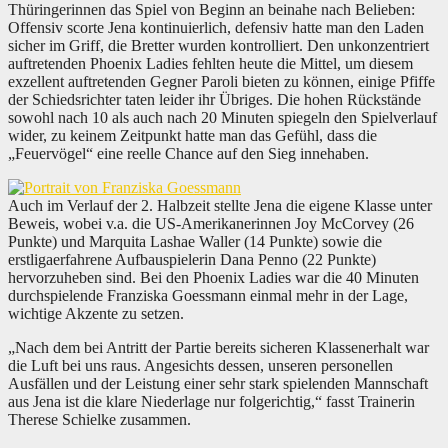
Thüringerinnen das Spiel von Beginn an beinahe nach Belieben:
Offensiv scorte Jena kontinuierlich, defensiv hatte man den Laden
sicher im Griff, die Bretter wurden kontrolliert. Den unkonzentriert
auftretenden Phoenix Ladies fehlten heute die Mittel, um diesem
exzellent auftretenden Gegner Paroli bieten zu können, einige Pfiffe
der Schiedsrichter taten leider ihr Übriges. Die hohen Rückstände
sowohl nach 10 als auch nach 20 Minuten spiegeln den Spielverlauf
wider, zu keinem Zeitpunkt hatte man das Gefühl, dass die
„Feuervögel“ eine reelle Chance auf den Sieg innehaben.
Auch im Verlauf der 2. Halbzeit stellte Jena die eigene Klasse unter
Beweis, wobei v.a. die US-Amerikanerinnen Joy McCorvey (26
Punkte) und Marquita Lashae Waller (14 Punkte) sowie die
erstligaerfahrene Aufbauspielerin Dana Penno (22 Punkte)
hervorzuheben sind. Bei den Phoenix Ladies war die 40 Minuten
durchspielende Franziska Goessmann einmal mehr in der Lage,
wichtige Akzente zu setzen.
„Nach dem bei Antritt der Partie bereits sicheren Klassenerhalt war
die Luft bei uns raus. Angesichts dessen, unseren personellen
Ausfällen und der Leistung einer sehr stark spielenden Mannschaft
aus Jena ist die klare Niederlage nur folgerichtig,“ fasst Trainerin
Therese Schielke zusammen.