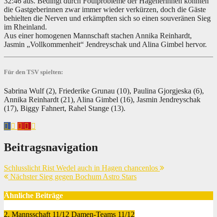
32:46 aus. Bedingt durch Foulprobleme der Hagenerinnen konnten
die Gastgeberinnen zwar immer wieder verkürzen, doch die Gäste
behielten die Nerven und erkämpften sich so einen souveränen Sieg
im Rheinland.
Aus einer homogenen Mannschaft stachen Annika Reinhardt,
Jasmin „Vollkommenheit“ Jendreyschak und Alina Gimbel hervor.
Für den TSV spielten:
Sabrina Wulf (2), Friederike Grunau (10), Paulina Gjorgjeska (6),
Annika Reinhardt (21), Alina Gimbel (16), Jasmin Jendreyschak
(17), Biggy Fahnert, Rahel Stange (13).
Beitragsnavigation
Schlusslicht Rist Wedel auch in Hagen chancenlos
Nächster Sieg gegen Bochum Astro Stars
Ähnliche Beiträge
2. Mannsschaft 11/12
Damen-Teams 11/12