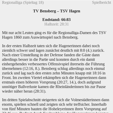
Regionalliga (Spieltag 18)
Spielbericht
TV Bensberg – TSV Hagen
Endstand: 66:83
Halbzeit: 28:31
Mit nur acht Leuten ging es für die Regionalliga-Damen des TSV
Hagen 1860 zum Auswärtsspiel nach Bensberg.
In der ersten Halbzeit taten sich die Hagenerinnen dabei noch
ziemlich schwer und lagen zunächst deutlich mit 8:0 (4.) zurück.
Nach einer Umstellung in der Defense fanden die Gäste dann
allerdings besser in die Partie und konnten durch ein damit
einhergehendes verbessertes Offensivspiel ihrerseits die Führung
übernehmen (12:16, 8.). Bensberg schlug allerdings noch einmal
zurück und lag nach den ersten zehn Minuten knapp mit 18:16 in
Front.
Im zweiten Viertel erkämpften sich die Hagenerinnen dann
erstmals einen höheren Vorsprung (20:27, 14.), doch aufgrund
unnötiger Ballverluste kamen die Rheinländerinnen bis zur Pause
wieder näher heran (28:31).
Im dritten Spielabschnitt steigerten sich die Volmestädterinnen dann
enorm, spielten schnell und zeigten sich sehr treffsicher. Innerhalb
von fünf Minuten bauten die Hoheleyerinnen ihren Vorsprung auf