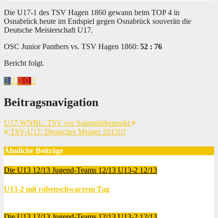
Die U17-1 des TSV Hagen 1860 gewann beim TOP 4 in
Osnabrück heute im Endspiel gegen Osnabrück souverän die
Deutsche Meisterschaft U17.
OSC Junior Panthers vs. TSV Hagen 1860:
52 : 76
Bericht folgt.
Beitragsnavigation
U17-WNBL: TSV vor Saisonhöhepunkt
TSV-U17: Deutscher Meister 2013!!!
Ähnliche Beiträge
Die U13 12/13
Jugend-Teams 12/13
U13-2 12/13
U13-2 mit rabenschwarzem Tag
Feb. 10, 2014
Thomas Lubrich
Die U13 12/13
Jugend-Teams 12/13
U13-2 12/13