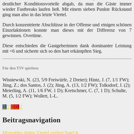
deutlicher Konditionsvorteile abgab, da man die Gäste immer
wieder Fastbreaks laufen ließ. Mit einem sieben Punkte Rückstand
ging man also in das letzte Viertel.
Durch konzentrierte Abschlüsse in der Offense und einigen schönen
Einzelaktionen konnte man dieses mit der Differenz von 7
gewinnen. Overtime.
Diese entschieden die Gastgeberinnen dank dominanter Leistung
mit +6 und sicherte sich so den hart erkämpften Sieg.
Für den TSV spielten:
Wisniewski, N. (23, 5/9 Freiwürfe, 2 Dreier); Hintz, J. (7, 1/1 FW);
Jüng, Z.; dos Santos, J. (2); Jüng, A. (13, 1/2 FW); Tolksdorf, J. (2);
Meierling, A. (11, 1/6 FW, 1 D); Kretschmer, C. (7, 1 D); Schulte,
M. (5, 1/2 FW); Wollert, I.-L.
Beitragsnavigation
Miserables drittes Viertel verliert Spiel