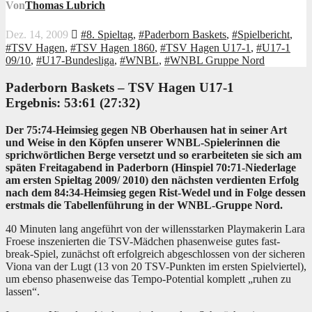
Von
Thomas Lubrich
Dez. 14, 2009
#8. Spieltag
,
#Paderborn Baskets
,
#Spielbericht
,
#TSV Hagen
,
#TSV Hagen 1860
,
#TSV Hagen U17-1
,
#U17-1
09/10
,
#U17-Bundesliga
,
#WNBL
,
#WNBL Gruppe Nord
Paderborn Baskets – TSV Hagen U17-1
Ergebnis: 53:61 (27:32)
Der 75:74-Heimsieg gegen NB Oberhausen hat in seiner Art
und Weise in den Köpfen unserer WNBL-Spielerinnen die
sprichwörtlichen Berge versetzt und so erarbeiteten sie sich am
späten Freitagabend in Paderborn (Hinspiel 70:71-Niederlage
am ersten Spieltag 2009/ 2010) den nächsten verdienten Erfolg
nach dem 84:34-Heimsieg gegen Rist-Wedel und in Folge dessen
erstmals die Tabellenführung in der WNBL-Gruppe Nord.
40 Minuten lang angeführt von der willensstarken Playmakerin Lara
Froese inszenierten die TSV-Mädchen phasenweise gutes fast-
break-Spiel, zunächst oft erfolgreich abgeschlossen von der sicheren
Viona van der Lugt (13 von 20 TSV-Punkten im ersten Spielviertel),
um ebenso phasenweise das Tempo-Potential komplett „ruhen zu
lassen“.