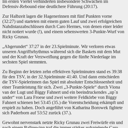
Im ersten Viertel verhinderten insbesondere Schwächen im
Defensiv-Rebound eine deutlichere Führung (20:17).
Zur Halbzeit lagen die Hagenerinnen mit fünf Punkten vorne
(32:27) und starteten mit einem guten Lauf und zwei erfolgreichen
Nahdistanzabschlüssen durch Caro Hermes, von denen einer leider
nicht notiert wurde (!), und einem sehenswerten 3-Punkte-Wurf von
Ricky Grunau.
„Abgerundet“ 37:27 in der 23.Spielminute. Wir verloren etwas
unseren Angriffsrhythmus während sich die Baskets mit dem Mut
und der Kraft der Verzweiflung gegen die fünfte Niederlage im
sechsten Spiel stemmten.
Zu Beginn der letzten zehn effektiven Spielminuten stand es 39:38
für den TSV, in der 32.Spielminute 41:40. Und dann entschieden
die TSV-Spielerinnen das Spiel mit absoluter Entschlossenheit und
einer Teamleistung für sich. Zwei „3-Punkte-Spiele“ durch Viona
van der Lugt und Biggy Fahnert und ein beeindruckendes „up´n
under“ von Lara Froese und zwei weitere Feldkörbe von Biggy
Fahnert schienen bei 53:45 (35.) die Vorentscheidung erkämpft und
erspielt zu haben. Doch angeführt von Katharina Borowek fightete
sich Paderborn auf 53:52 zurück (37.).
Gewohnt nervenstark netzte Ricky Grunau zwei Freiwürfe ein und
nach einem Ballgewinn traf die immer stärker aufspielende Caro