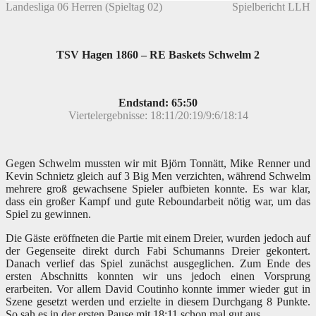
Landesliga 06 Herren (Spieltag 02)
Spielbericht LLH
TSV Hagen 1860 – RE Baskets Schwelm 2
Endstand: 65:50
Viertelergebnisse: 18:11/20:19/9:6/18:14
Gegen Schwelm mussten wir mit Björn Tonnätt, Mike Renner und
Kevin Schnietz gleich auf 3 Big Men verzichten, während Schwelm
mehrere groß gewachsene Spieler aufbieten konnte. Es war klar,
dass ein großer Kampf und gute Reboundarbeit nötig war, um das
Spiel zu gewinnen.
Die Gäste eröffneten die Partie mit einem Dreier, wurden jedoch auf
der Gegenseite direkt durch Fabi Schumanns Dreier gekontert.
Danach verlief das Spiel zunächst ausgeglichen. Zum Ende des
ersten Abschnitts konnten wir uns jedoch einen Vorsprung
erarbeiten. Vor allem David Coutinho konnte immer wieder gut in
Szene gesetzt werden und erzielte in diesem Durchgang 8 Punkte.
So sah es in der ersten Pause mit 18:11 schon mal gut aus.